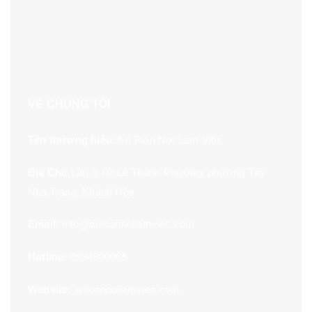
VỀ CHÚNG TÔI
Tên thương hiệu
: An Toàn Nơi Làm Việc
Địa Chỉ:
Lầu 3, 02 Lê Thành Phương, phường Tây
Nha Trang, Khánh Hòa
Email:
info@antoannoilamviec.com
Hotline:
0934900065
Website:
antoannoilamviec.com