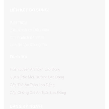
LIÊN KẾT BỔ SUNG
Giới Thiệu
Điều Khoản & Điều Kiện
Chính Sách Bảo Mật
Liên Hệ Với Chúng Tôi
Dịch Vụ
Huấn Luyện An Toàn Lao Động
Quan Trắc Môi Trường Lao Động
Cấp Thẻ An Toàn Lao Động
Cấp Chứng Chỉ An Toàn Lao Động
ĐĂNG KÝ NGAY!