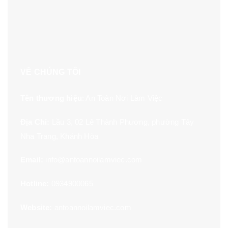
VỀ CHÚNG TÔI
Tên thương hiệu
: An Toàn Nơi Làm Việc
Địa Chỉ:
Lầu 3, 02 Lê Thành Phương, phường Tây
Nha Trang, Khánh Hòa
Email:
info@antoannoilamviec.com
Hotline:
0934900065
Website:
antoannoilamviec.com