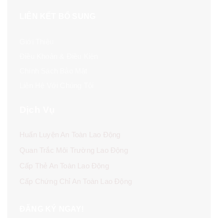
LIÊN KẾT BỔ SUNG
Giới Thiệu
Điều Khoản & Điều Kiện
Chính Sách Bảo Mật
Liên Hệ Với Chúng Tôi
Dịch Vụ
Huấn Luyện An Toàn Lao Động
Quan Trắc Môi Trường Lao Động
Cấp Thẻ An Toàn Lao Động
Cấp Chứng Chỉ An Toàn Lao Động
ĐĂNG KÝ NGAY!