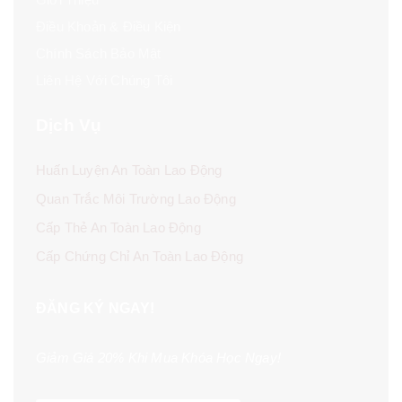
Điều Khoản & Điều Kiện
Chính Sách Bảo Mật
Liên Hệ Với Chúng Tôi
Dịch Vụ
Huấn Luyện An Toàn Lao Động
Quan Trắc Môi Trường Lao Động
Cấp Thẻ An Toàn Lao Động
Cấp Chứng Chỉ An Toàn Lao Động
ĐĂNG KÝ NGAY!
Giảm Giá 20% Khi Mua Khóa Học Ngay!