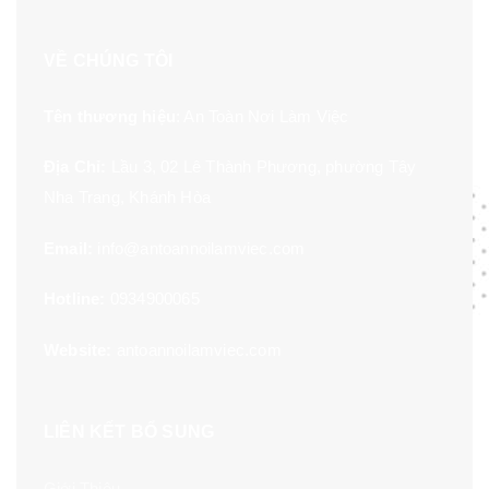
VỀ CHÚNG TÔI
Tên thương hiệu
: An Toàn Nơi Làm Việc
Địa Chỉ:
Lầu 3, 02 Lê Thành Phương, phường Tây
Nha Trang, Khánh Hòa
Email:
info@antoannoilamviec.com
Hotline:
0934900065
Website:
antoannoilamviec.com
LIÊN KẾT BỔ SUNG
Giới Thiệu